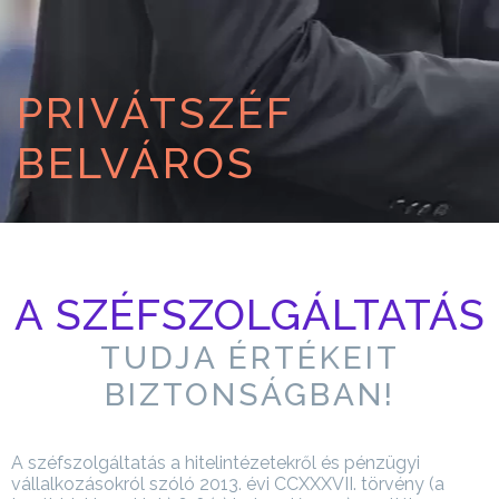
PRIVÁTSZÉF
BELVÁROS
A SZÉFSZOLGÁLTATÁS
TUDJA ÉRTÉKEIT
BIZTONSÁGBAN!
A széfszolgáltatás a hitelintézetekről és pénzügyi
vállalkozásokról szóló 2013. évi CCXXXVII. törvény (a