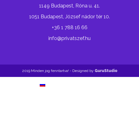
1149 Budapest, Róna u. 41.
1051 Budapest, József nádor tér 10.
+36 1 788 16 66
info@privatszef.hu
2019 Minden jog fenntartva! - Designed by
GuruStudio
Русский
(
Orosz
)