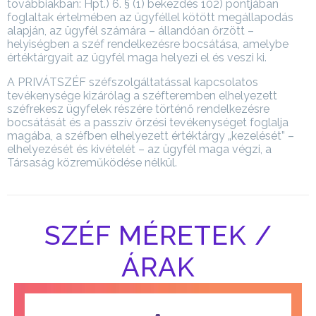
továbbiakban: Hpt.) 6. § (1) bekezdés 102) pontjában
foglaltak értelmében az ügyféllel kötött megállapodás
alapján, az ügyfél számára – állandóan őrzött –
helyiségben a széf rendelkezésre bocsátása, amelybe
értéktárgyait az ügyfél maga helyezi el és veszi ki.
A PRIVÁTSZÉF széfszolgáltatással kapcsolatos
tevékenysége kizárólag a széfteremben elhelyezett
széfrekesz ügyfelek részére történő rendelkezésre
bocsátását és a passzív őrzési tevékenységet foglalja
magába, a széfben elhelyezett értéktárgy „kezelését” –
elhelyezését és kivételét – az ügyfél maga végzi, a
Társaság közreműködése nélkül.
SZÉF MÉRETEK /
ÁRAK