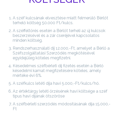
A széf kulcsának elvesztése miatt felmerülő Bérlőt
terhelő költség 50.000 Ft/kulcs.
A széffeltörés esetén a Bérlőt terheli az új kulcsok
beszerzésével és a zár cseréjével kapcsolatos
minden költség.
Rendszerhasználati díj 12.000,-Ft, amelyet a Bérlő a
Széfszolgáltatási Szerződés megkötésével
egyidejűleg köteles megfizetni.
Késedelmes széfbérleti díj fizetés esetén a Bérlő
késedelmi kamat megfizetésére köteles, amely
mértéke évi 6%.
A széfkulcs letéti díja havi 5.000,-Ft/kulcs/hó.
Az értéktárgy letéti őrzésének havi költsége a széf
típus havi díjának ötszöröse
A széfbérleti szerződés módosításának díja 15.000,-
Ft