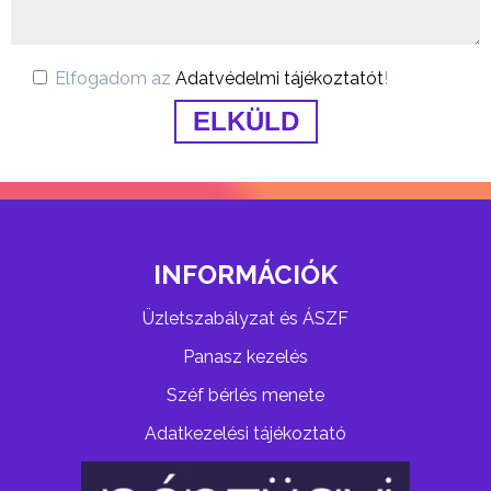
Elfogadom az
Adatvédelmi tájékoztatót
!
INFORMÁCIÓK
Üzletszabályzat és ÁSZF
Panasz kezelés
Széf bérlés menete
Adatkezelési tájékoztató