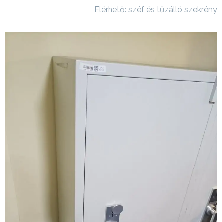
Elérhető: széf és tűzálló szekrény