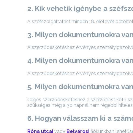
2. Kik vehetik igénybe a széfsz
A széfszolgáltatást minden 18. életévét betöltöt
3. Milyen dokumentumokra van
A szerződéskötéshez érvényes személyigazolvá
4. Milyen dokumentumokra van 
A szerződéskötéshez érvényes személyigazolván
5. Milyen dokumentumokra van
Céges szerződéskötéshez a szerződést kötő sz
szükséges még a 30 napnál nem régebbi hitelesít
6. Hogyan válasszam ki a szá
Róna utcai
vagy
Belvárosi
fiókunkban lehetősé