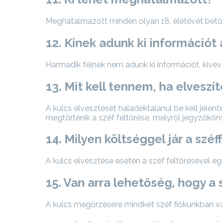
Meghatalmazott minden olyan 18. életévét betöl
12. Kinek adunk ki információt 
Harmadik félnek nem adunk ki információt, kivéve
13. Mit kell tennem, ha elveszí
A kulcs elvesztését haladéktalanul be kell jelent
megtörténik a széf feltörése, melyről jegyzőkön
14. Milyen költséggel jár a szé
A kulcs elvesztése esetén a széf feltörésével 
15. Van arra lehetőség, hogy a
A kulcs megőrzésére mindkét széf fiókunkban van