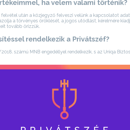
 értékeimmel, ha velem valami történik?
 felvétel után a közjegyző felveszi velünk a kapcsolatot ada
lja a törvényes öröklését, a jogos utódlást, kérelmére kiad
it tovább őrizzük.
sítéssel rendelkezik a Privátszéf?
018. számú MNB engedéllyel rendelkezik, s az Uniqa Biztosító