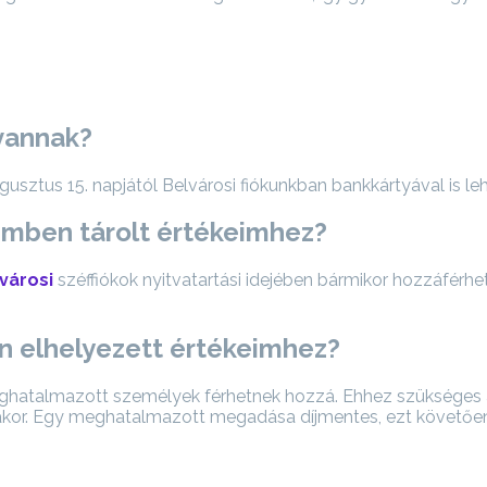
 vannak?
gusztus 15. napjától Belvárosi fiókunkban bankkártyával is le
femben tárolt értékeimhez?
városi
széffiókok nyitvatartási idejében bármikor hozzáférhe
en elhelyezett értékeimhez?
 meghatalmazott személyek férhetnek hozzá. Ehhez szüksége
sakor. Egy meghatalmazott megadása díjmentes, ezt követőe