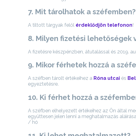
7. Mit tárolhatok a széfemben?
A tiltott tárgyak felől
érdeklődjön telefonon
!
8. Milyen fizetési lehetőségek
A fizetésre készpénzben, átutalással és 2019. au
9. Mikor férhetek hozzá a szé
A széfben tárolt értékeihez a
Róna utcai
és
Bel
egyeztetésre.
10. Ki férhet hozzá a széfemb
A széfben elhelyezett értékeihez az Ön által
együttesen jelen lenni a meghatalmazás aláírá
/ hó
11. Ki lehet meghatalmazott?