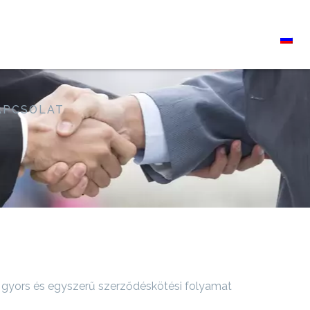
APCSOLAT
y gyors és egyszerű szerződéskötési folyamat