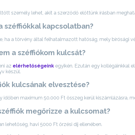
tött személy lehet, akit a szerződő előttünk írásban megha
a széffiókkal kapcsolatban?
, ha a törvény által felhatalmazott hatóság, mely bírósági vég
tem a széffiókom kulcsát?
eni az
elérhetőségeink
egyikén. Ezután egy kollégáinkkal 
yv készül.
ffiók kulcsának elvesztése?
egy időben maximum 50.000 Ft összeg kerül kiszámlázásra, me
 széffiók megőrizze a kulcsomat?
 lehetőség, havi 5000 Ft őrzési díj ellenében.