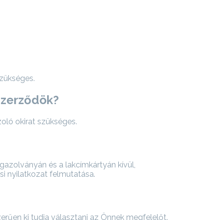
zükséges.
szerződök?
oló okirat szükséges.
zolványán és a lakcímkártyán kívül,
si nyilatkozat felmutatása.
rűen ki tudja választani az Önnek megfelelőt.