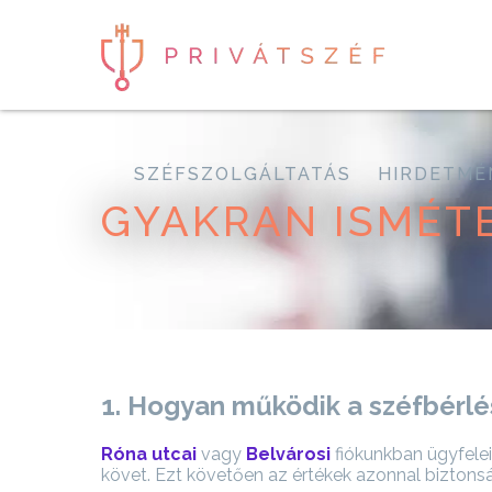
SZÉFSZOLGÁLTATÁS
HIRDETMÉ
GYAKRAN ISMÉT
1. Hogyan működik a széfbérlé
Róna utcai
vagy
Belvárosi
fiókunkban ügyfelei
követ. Ezt követően az értékek azonnal biztons