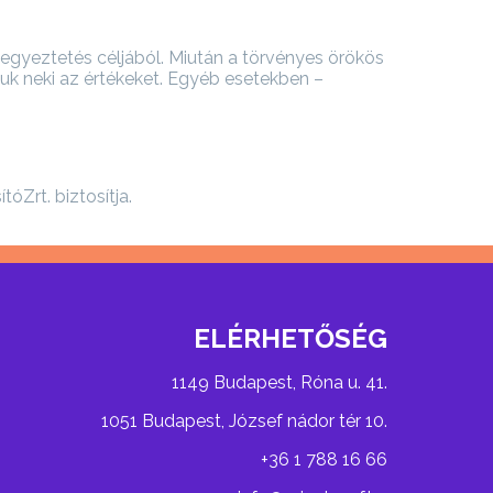
tegyeztetés céljából. Miután a törvényes örökös
juk neki az értékeket. Egyéb esetekben –
Zrt. biztosítja.
ELÉRHETŐSÉG
1149 Budapest, Róna u. 41.
1051 Budapest, József nádor tér 10.
+36 1 788 16 66