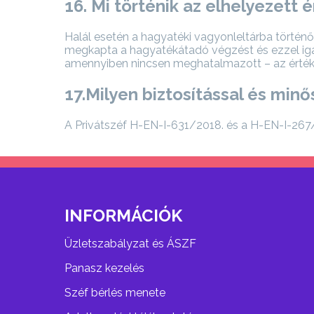
16. Mi történik az elhelyezett
Halál esetén a hagyatéki vagyonleltárba történő
megkapta a hagyatékátadó végzést és ezzel igazo
amennyiben nincsen meghatalmazott – az értéke
17.Milyen biztosítással és minő
A Privátszéf H-EN-I-631/2018. és a H-EN-I-267/2
INFORMÁCIÓK
Üzletszabályzat és ÁSZF
Panasz kezelés
Széf bérlés menete