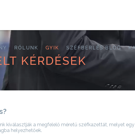
NY
RÓLUNK
GYIK
SZÉFBÉRLÉS BLOG
K
ELT KÉRDÉSEK
s?
nk kiválasztják a megfelelő méretű széfkazettát, melyet eg
ágba helyezhetőek.