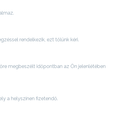
talmaz.
zéssel rendelkezik, ezt tőlünk kéri.
előre megbeszélt időpontban az Ön jelenlétében
ly a helyszínen fizetendő.