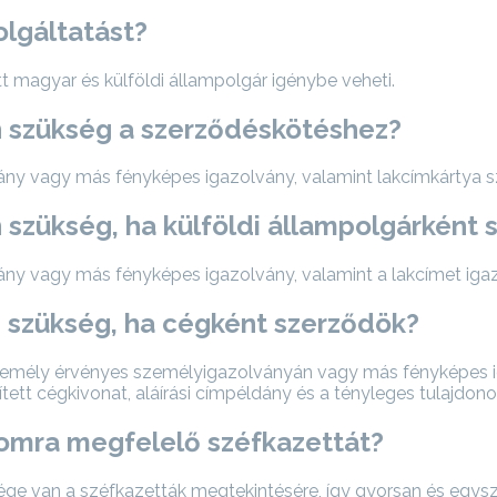
olgáltatást?
t magyar és külföldi állampolgár igénybe veheti.
 szükség a szerződéskötéshez?
ny vagy más fényképes igazolvány, valamint lakcímkártya s
szükség, ha külföldi állampolgárként 
y vagy más fényképes igazolvány, valamint a lakcímet igaz
 szükség, ha cégként szerződök?
emély érvényes személyigazolványán vagy más fényképes iga
ett cégkivonat, aláírási címpéldány és a tényleges tulajdono
momra megfelelő széfkazettát?
ge van a széfkazetták megtekintésére, így gyorsan és egysze